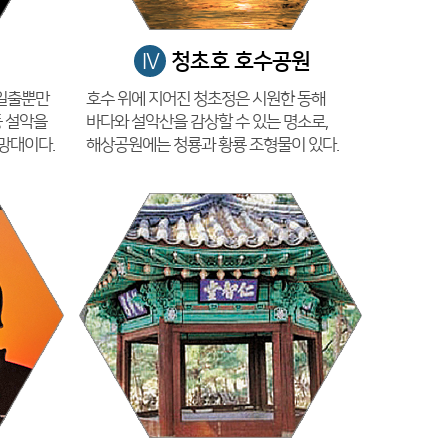
청초호 호수공원
IV
일출뿐만
호수 위에 지어진 청초정은 시원한 동해
등 설악을
바다와 설악산을 감상할 수 있는 명소로,
망대이다.
해상공원에는 청룡과 황룡 조형물이 있다.