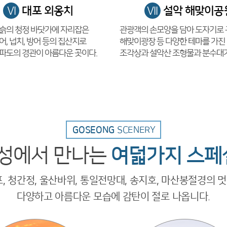
대포 외옹치
설악 해맞이공
VI
VII
슭의 청정 바닷가에 자리잡은
관광객의 손모양을 담아 도자기로
어, 넙치, 방어 등의 집산지로
해맞이광장 등 다양한 테마를 가진
파도의 경관이 아름다운 곳이다.
조각상과 설악산 조형물과 분수대가 조성되
GOSEONG
SCENERY
성에서 만나는
여덟가지 스페셜
포, 청간정, 울산바위, 통일전망대, 송지호, 마산봉절경의 
다양하고 아름다운 모습에 감탄이 절로 나옵니다.