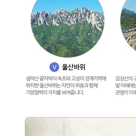
울산바위
V
설악산 끝자락의 속초와 고성의 경계지역에
금강산의 
위치한 울산바위는 자연의 위용과 함께
발 아래에
기암절벽의 극치를 보여줍니다.
관광이 이루