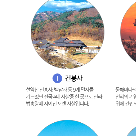
건봉사
I
설악산 신흥사, 백담사 등 9개 말사를
동해바다의
거느렸던 전국 4대 사찰중 한 곳으로 신라
천혜의 기
법흥왕때 지어진 오랜 사찰입니다.
위에 건립