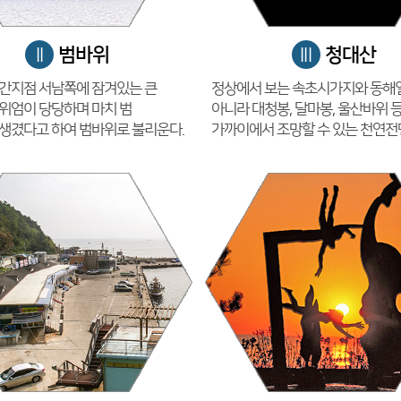
범바위
청대산
II
III
간지점 서남쪽에 잠겨있는 큰
정상에서 보는 속초시가지와 동해
위엄이 당당하며 마치 범
아니라 대청봉, 달마봉, 울산바위 
생겼다고 하여 범바위로 불리운다.
가까이에서 조망할 수 있는 천연전