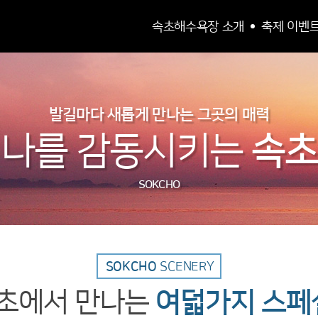
속초해수욕장 소개
축제 이벤
발길마다 새롭게 만나는 그곳의 매력
나를 감동시키는
속초
SOKCHO
SOKCHO
SCENERY
초에서 만나는
여덟가지 스페셜