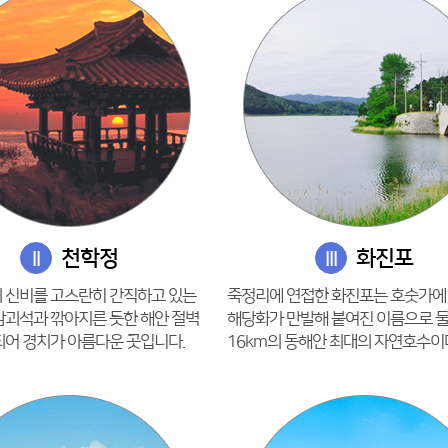
천학정
화진포
II
III
 신비를 고스란히 간직하고 있는
죽정리에 연접한 화진포는 호숫가에
암괴석과 깎아지른 듯한 해안 절벽
해당화가 만발해 붙여진 이름으로 
되어 경치가 아름다운 곳입니다.
16km의 동해안 최대의 자연호수이