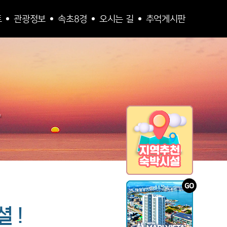
트
관광정보
속초8경
오시는 길
추억게시판
 !