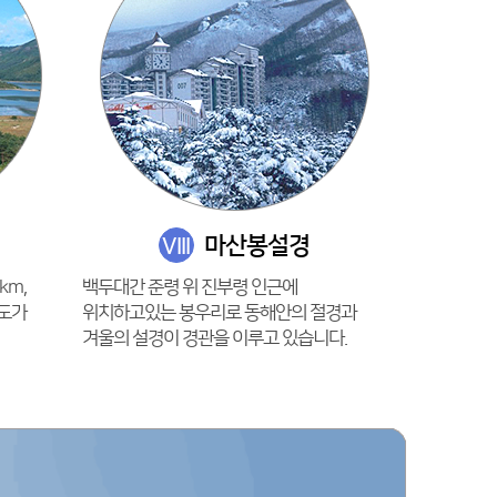
마산봉설경
VIII
km,
백두대간 준령 위 진부령 인근에
죽도가
위치하고있는 봉우리로 동해안의 절경과
겨울의 설경이 경관을 이루고 있습니다.