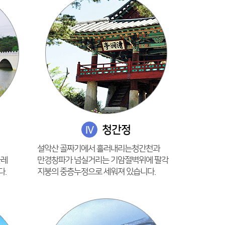
청간정
IV
설악산 골짜기에서 흘러내리는청간천과
둘레
만경창파가 넘실거리는 기암절벽위에 팔각
다.
지붕의 중층누정으로 세워져 있습니다.