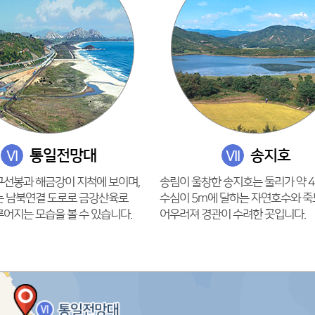
통일전망대
송지호
VI
VII
구선봉과 해금강이 지척에 보이며,
송림이 울창한 송지호는 둘리가 약 4
는 남북연결 도로로 금강산육로
수심이 5m에 달하는 자연호수와 
어지는 모습을 볼 수 있습니다.
어우러져 경관이 수려한 곳입니다.