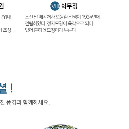
원
학무정
VIII
 구워내
조선 말 매곡처사 오윤환 선생이 1934년에
건립하였다. 정자모양이 육각으로 되어
어 있다.
있어 흔히 육모정이라 부른다
 !
멋진 풍경과 함께하세요.